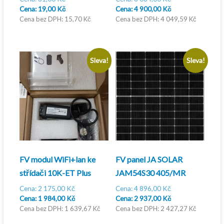
cena
Aktuální
cena
Aktuální
19,00
Kč
4 900,00
Kč
byla:
cena
byla:
cena
15,70
Kč
4 049,59
Kč
31,00 Kč.
je:
8
je:
19,00 Kč.
084,00 Kč.
4
900,00 Kč.
Sleva!
Sleva!
FV modul WiFi+lan ke
FV panel JA SOLAR
střídači 10K-ET Plus
JAM54S30 405/MR
Původní
Původní
2 175,00
Kč
4 896,00
Kč
cena
Aktuální
cena
Aktuální
1 984,00
Kč
2 937,00
Kč
byla:
cena
byla:
cena
1 639,67
Kč
2 427,27
Kč
2
je:
4
je: