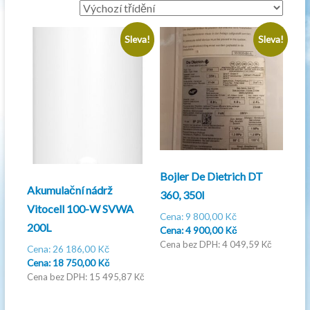
Sleva!
Sleva!
Bojler De Dietrich DT
Akumulační nádrž
360, 350l
Vitocell 100-W SVWA
Původní
9 800,00
Kč
200L
cena
Aktuální
4 900,00
Kč
byla:
cena
4 049,59
Kč
Původní
26 186,00
Kč
9
je:
cena
Aktuální
18 750,00
Kč
800,00 Kč.
4
byla:
cena
15 495,87
Kč
900,00 Kč.
26
je:
186,00 Kč.
18