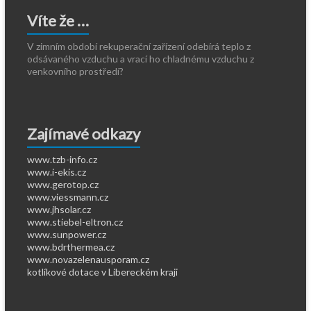
Víte že …
V zimním období rekuperační zařízení odebírá teplo z
odsávaného vzduchu a vrací ho chladnému vzduchu z
venkovního prostředí?
Zajímavé odkazy
www.tzb-info.cz
www.i-ekis.cz
www.gerotop.cz
www.viessmann.cz
www.jhsolar.cz
www.stiebel-eltron.cz
www.sunpower.cz
www.bdrthermea.cz
www.novazelenausporam.cz
kotlíkové dotace v Libereckém kraji