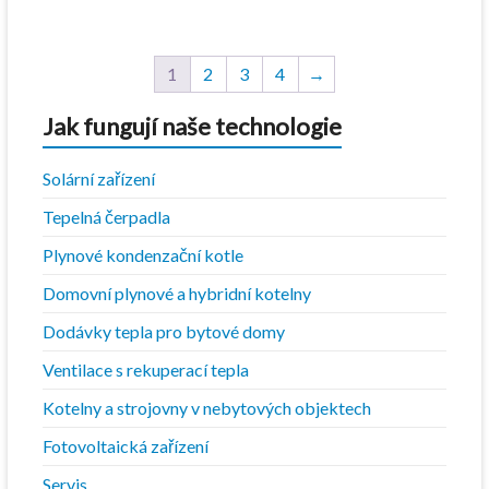
175,00 Kč.
1
896,00 Kč.
2
984,00 Kč.
937,00 Kč.
1
2
3
4
→
Jak fungují naše technologie
Solární zařízení
Tepelná čerpadla
Plynové kondenzační kotle
Domovní plynové a hybridní kotelny
Dodávky tepla pro bytové domy
Ventilace s rekuperací tepla
Kotelny a strojovny v nebytových objektech
Fotovoltaická zařízení
Servis