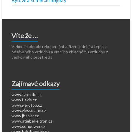
Bytové a komerční objekty
Víte že …
V zimním období rekuperační zařízení odebírá teplo z
odsávaného vzduchu a vrací ho chladnému vzduchu z
venkovního prostředí?
Zajímavé odkazy
www.tzb-info.cz
www.i-ekis.cz
www.gerotop.cz
www.viessmann.cz
www.jhsolar.cz
www.stiebel-eltron.cz
www.sunpower.cz
www.bdrthermea.cz