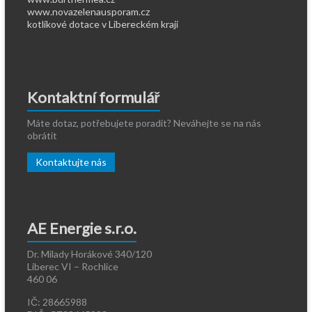
www.novazelenausporam.cz
kotlíkové dotace v Libereckém kraji
Kontaktní formulář
Máte dotaz, potřebujete poradit? Neváhejte se na nás
obrátit
Kontaktujte nás
AE Energie s.r.o.
Dr. Milady Horákové 340/120
Liberec VI – Rochlice
460 06
IČ: 28665988