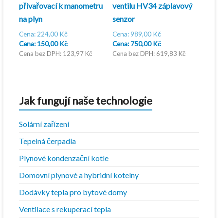
přivařovací k manometru
ventilu HV34 záplavový
na plyn
senzor
Původní
Původní
224,00
Kč
989,00
Kč
cena
Aktuální
cena
Aktuální
150,00
Kč
750,00
Kč
byla:
cena
byla:
cena
123,97
Kč
619,83
Kč
224,00 Kč.
je:
989,00 Kč.
je:
150,00 Kč.
750,00 Kč.
Jak fungují naše technologie
Solární zařízení
Tepelná čerpadla
Plynové kondenzační kotle
Domovní plynové a hybridní kotelny
Dodávky tepla pro bytové domy
Ventilace s rekuperací tepla