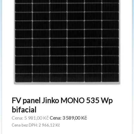
FV panel Jinko MONO 535 Wp
bifacial
Původní
Aktuální
5 981,00
Kč
3 589,00
Kč
cena
cena
2 966,12
Kč
byla:
je: