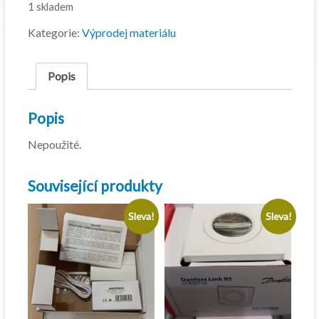
1 skladem
5
3
981,00 Kč.
589,00 Kč.
Kategorie:
Výprodej materiálu
Popis
Popis
Nepoužité.
Související produkty
Sleva!
Sleva!