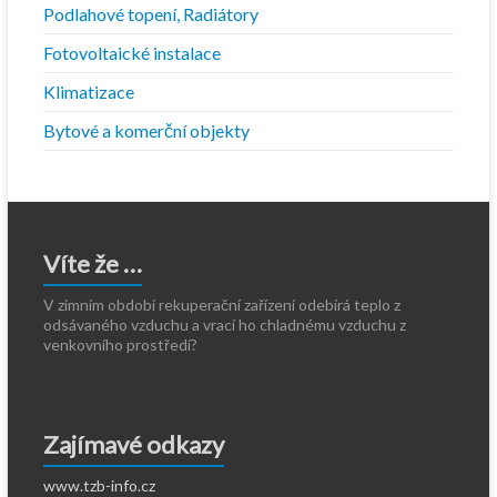
Podlahové topení, Radiátory
Fotovoltaické instalace
Klimatizace
Bytové a komerční objekty
Víte že …
V zimním období rekuperační zařízení odebírá teplo z
odsávaného vzduchu a vrací ho chladnému vzduchu z
venkovního prostředí?
Zajímavé odkazy
www.tzb-info.cz