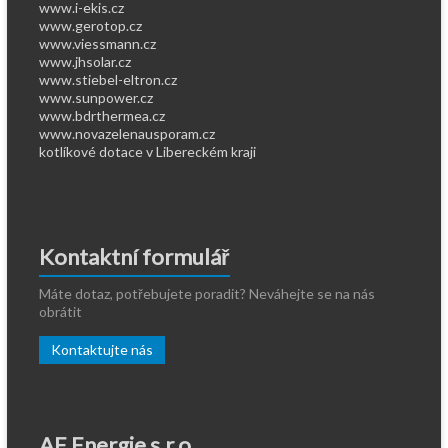
www.i-ekis.cz
www.gerotop.cz
www.viessmann.cz
www.jhsolar.cz
www.stiebel-eltron.cz
www.sunpower.cz
www.bdrthermea.cz
www.novazelenausporam.cz
kotlíkové dotace v Libereckém kraji
Kontaktní formulář
Máte dotaz, potřebujete poradit? Neváhejte se na nás
obrátit
Kontaktujte nás
AE Energie s.r.o.