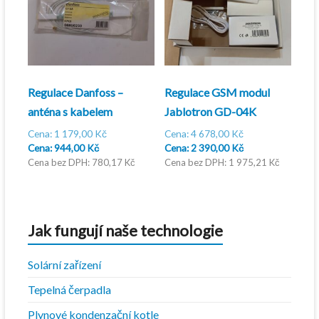
Regulace Danfoss –
Regulace GSM modul
anténa s kabelem
Jablotron GD-04K
Původní
Původní
1 179,00
Kč
4 678,00
Kč
Aktuální
cena
cena
Aktuální
944,00
Kč
2 390,00
Kč
cena
byla:
byla:
cena
780,17
Kč
1 975,21
Kč
je:
1
4
je:
944,00 Kč.
179,00 Kč.
678,00 Kč.
2
390,00 Kč.
Jak fungují naše technologie
Solární zařízení
Tepelná čerpadla
Plynové kondenzační kotle