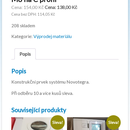
Původní
Aktuální
154,00
Kč
138,00
Kč
cena
cena
114,05
Kč
byla:
je:
208 skladem
154,00 Kč.
138,00 Kč.
Kategorie:
Výprodej materiálu
Popis
Popis
Konstrukční prvek systému Novotegra.
Při odběru 10 a více kusů sleva.
Související produkty
Sleva!
Sleva!