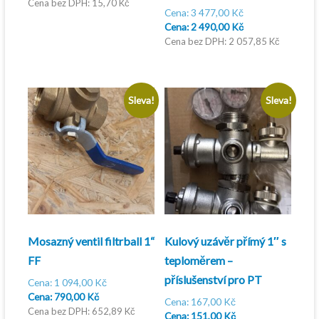
byla:
cena
15,70
Kč
Původní
3 477,00
Kč
31,00 Kč.
je:
cena
Aktuální
2 490,00
Kč
19,00 Kč.
byla:
cena
2 057,85
Kč
3
je:
477,00 Kč.
2
490,00 Kč.
Sleva!
Sleva!
Mosazný ventil filtrball 1“
Kulový uzávěr přímý 1″ s
FF
teploměrem –
příslušenství pro PT
Původní
1 094,00
Kč
Aktuální
cena
790,00
Kč
Původní
167,00
Kč
cena
byla:
652,89
Kč
cena
Aktuální
151,00
Kč