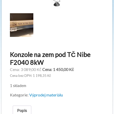
Konzole na zem pod TČ Nibe
F2040 8kW
Původní
Aktuální
3 089,00
Kč
1 450,00
Kč
cena
cena
1 198,35
Kč
byla:
je:
1 skladem
3
1
089,00 Kč.
450,00 Kč.
Kategorie:
Výprodej materiálu
Popis