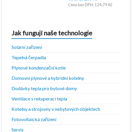
je:
1
byla:
cena
124,79
Kč
790,00 Kč.
094,00 Kč.
167,00 Kč.
je:
151,00 Kč.
Jak fungují naše technologie
Solární zařízení
Tepelná čerpadla
Plynové kondenzační kotle
Domovní plynové a hybridní kotelny
Dodávky tepla pro bytové domy
Ventilace s rekuperací tepla
Kotelny a strojovny v nebytových objektech
Fotovoltaická zařízení
Servis