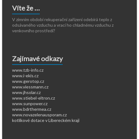
Víte že …
V zimním období rekuperační zařízení odebírá teplo z
odsávaného vzduchu a vrací ho chladnému vzduchu z
venkovního prostředí?
Zajímavé odkazy
www.tzb-info.cz
www.i-ekis.cz
www.gerotop.cz
www.viessmann.cz
www.jhsolar.cz
www.stiebel-eltron.cz
www.sunpower.cz
www.bdrthermea.cz
www.novazelenausporam.cz
kotlíkové dotace v Libereckém kraji