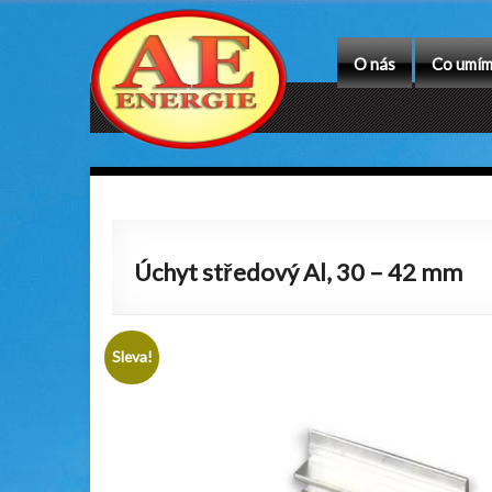
O nás
Co umí
Úchyt středový Al, 30 – 42 mm
Sleva!