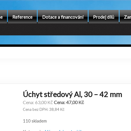
me
Reference
Dotace a financování
Prodej dílů
Zam
Úchyt středový Al, 30 – 42 mm
Původní
Aktuální
63,00
Kč
47,00
Kč
cena
cena
38,84
Kč
byla:
je:
110 skladem
63,00 Kč.
47,00 Kč.