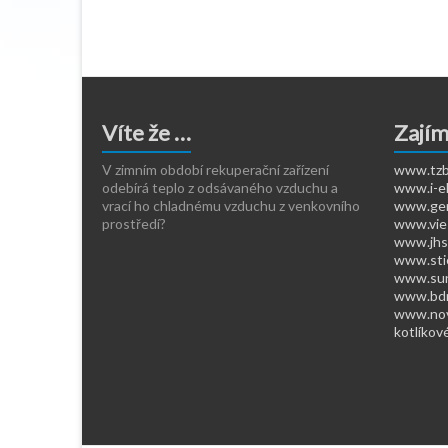
3
je:
7
je:
405,00 Kč.
2
245
4
490,00 Kč.
900
Víte že …
Zají
V zimním období rekuperační zařízení
www.tzb-
odebírá teplo z odsávaného vzduchu a
www.i-ek
vrací ho chladnému vzduchu z venkovního
www.ger
prostředí?
www.vie
www.jhso
www.stie
www.sun
www.bdr
www.nov
kotlíkov