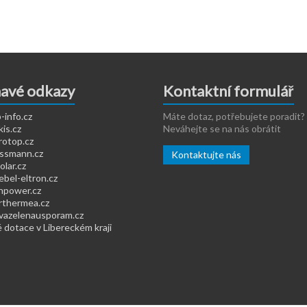
3
je:
,00 Kč.
477,00 Kč.
2
,00 Kč.
490,00 Kč.
mavé odkazy
Kontaktní formulář
info.cz
Máte dotaz, potřebujete poradit?
is.cz
Neváhejte se na nás obrátit
otop.cz
ssmann.cz
Kontaktujte nás
lar.cz
bel-eltron.cz
power.cz
thermea.cz
azelenausporam.cz
é dotace v Libereckém kraji