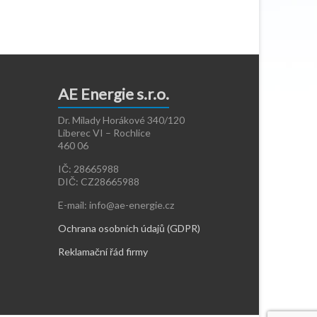
AE Energie s.r.o.
Dr. Milady Horákové 340/120
Liberec VI – Rochlice
460 06
IČ: 28665988
DIČ: CZ28665988
E-mail: info@ae-energie.cz
Ochrana osobních údajů (GDPR)
Reklamační řád firmy