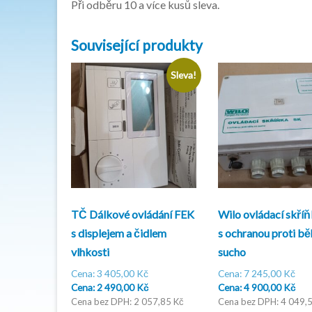
Při odběru 10 a více kusů sleva.
Související produkty
Sleva!
TČ Dálkové ovládání FEK
Wilo ovládací skří
s displejem a čidlem
s ochranou proti bě
vlhkosti
sucho
Původní
Pův
3 405,00
Kč
7 245,00
Kč
cena
Aktuální
cen
Akt
2 490,00
Kč
4 900,00
Kč
byla:
cena
byla
cen
2 057,85
Kč
4 049,