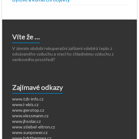
Víte že …
V zimním období rekuperační zařízení odebírá teplo z
odsávaného vzduchu a vrací ho chladnému vzduchu z
venkovního prostředí?
Zajímavé odkazy
www.tzb-info.cz
www.i-ekis.cz
www.gerotop.cz
www.viessmann.cz
www.jhsolar.cz
www.stiebel-eltron.cz
www.sunpower.cz
www.bdrthermea.cz