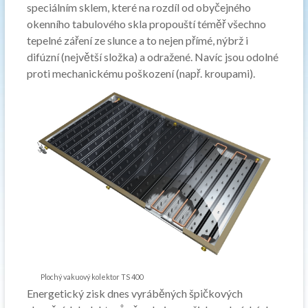
speciálním sklem, které na rozdíl od obyčejného
okenního tabulového skla propouští téměř všechno
tepelné záření ze slunce a to nejen přímé, nýbrž i
difúzní (největší složka) a odražené. Navíc jsou odolné
proti mechanickému poškození (např. kroupami).
Plochý vakuový kolektor TS 400
Energetický zisk dnes vyráběných špičkových