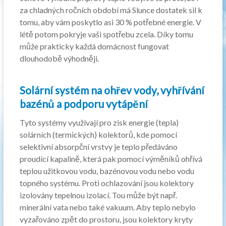
za chladných ročních období má Slunce dostatek sil k
tomu, aby vám poskytlo asi 30 % potřebné energie. V
létě potom pokryje vaši spotřebu zcela. Díky tomu
může prakticky každá domácnost fungovat
dlouhodobě výhodněji.
Solární systém na ohřev vody, vyhřívání
bazénů a podporu vytápění
Tyto systémy využívají pro zisk energie (tepla)
solárních (termických) kolektorů, kde pomocí
selektivní absorpční vrstvy je teplo předáváno
proudící kapalině, která pak pomocí výměníků ohřívá
teplou užitkovou vodu, bazénovou vodu nebo vodu
topného systému. Proti ochlazování jsou kolektory
izolovány tepelnou izolací. Tou může být např.
minerální vata nebo také vakuum. Aby teplo nebylo
vyzařováno zpět do prostoru, jsou kolektory kryty