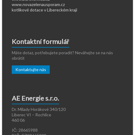
www.novazelenausporam.cz
kotlíkové dotace v Libereckém kraji
Kontaktní formulář
Máte dotaz, potřebujete poradit? Neváhejte se na nás
obrátit
Kontaktujte nás
AE Energie s.r.o.
Dr. Milady Horákové 340/120
Liberec VI – Rochlice
460 06
IČ: 28665988