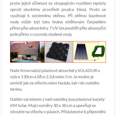
proto jejich účinnost se stoupajícím rozdílem teploty
oproti okolnímu prostředí prudce klesá. Proto se
využívají k sezónnímu ohřevu. Při ohřevu bazénové
vody může být tato hnána oběhovým čerpadlem
přímo přes absorbéry. TUV lze pouštět přes absorpční
pole přímo z rozvodu studené vody.
Naše firma nabízí plastové absorbéry SOLADUR o
výšce 130cm a šířce 2,3,4 nebo 5 m. Je možno je
umístit jak na střechu nebo fasádu, tak i do volného
terénu.
Dalším výrobkem z naší nabídky jsou plastové kazety
KM Solar. Mají rozměry 30 x 30 cm a upevňují se
obvykle na střechu v pásech. Příslušenství k připevnění