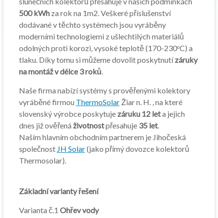
slunečních kolektorů přesahuje v našich podmínkách
500 kWh
za rok na 1m2. Veškeré příslušenství
dodávané v těchto systémech jsou vyráběny
moderními technologiemi z ušlechtilých materiálů
odolných proti korozi, vysoké teplotě (170-230
C) a
o
tlaku. Díky tomu si můžeme dovolit poskytnutí
záruky
na montáž v délce 3 roků
.
Naše firma nabízí systémy s prověřenými kolektory
vyráběné firmou
ThermoSolar
Žiar n. H. , na které
slovenský výrobce poskytuje
záruku 12 let
a jejich
dnes již ověřená
životnost
přesahuje
35 let
.
Naším hlavním obchodním partnerem je Jihočeská
společnost
JH Solar
(jako přímý dovozce kolektorů
Thermosolar).
Základní varianty řešení
Varianta č.1
Ohřev vody