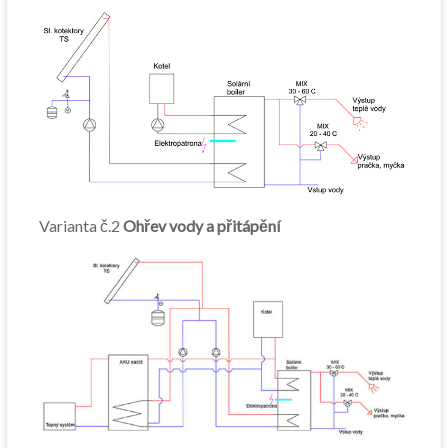
Varianta č.2
Ohřev vody a přitápění