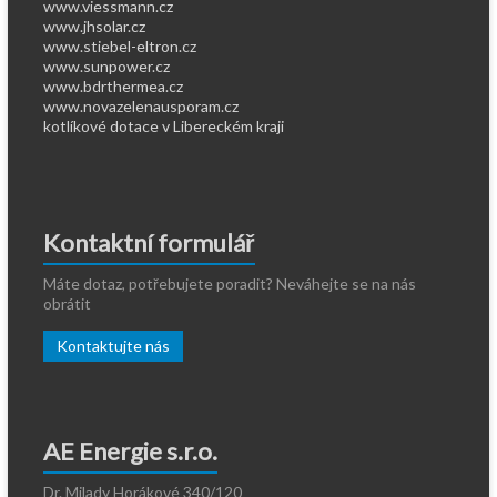
www.viessmann.cz
www.jhsolar.cz
www.stiebel-eltron.cz
www.sunpower.cz
www.bdrthermea.cz
www.novazelenausporam.cz
kotlíkové dotace v Libereckém kraji
Kontaktní formulář
Máte dotaz, potřebujete poradit? Neváhejte se na nás
obrátit
Kontaktujte nás
AE Energie s.r.o.
Dr. Milady Horákové 340/120