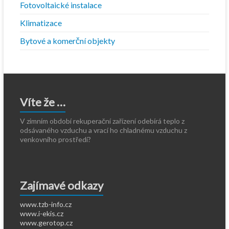
Fotovoltaické instalace
Klimatizace
Bytové a komerční objekty
Víte že …
V zimním období rekuperační zařízení odebírá teplo z
odsávaného vzduchu a vrací ho chladnému vzduchu z
venkovního prostředí?
Zajímavé odkazy
www.tzb-info.cz
www.i-ekis.cz
www.gerotop.cz