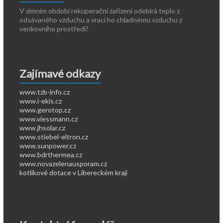
V zimním období rekuperační zařízení odebírá teplo z
odsávaného vzduchu a vrací ho chladnému vzduchu z
venkovního prostředí?
Zajímavé odkazy
www.tzb-info.cz
www.i-ekis.cz
www.gerotop.cz
www.viessmann.cz
www.jhsolar.cz
www.stiebel-eltron.cz
www.sunpower.cz
www.bdrthermea.cz
www.novazelenausporam.cz
kotlíkové dotace v Libereckém kraji