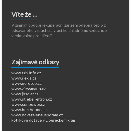
Víte že …
V zimním období rekuperační zařízení odebírá teplo z
odsávaného vzduchu a vrací ho chladnému vzduchu z
venkovního prostředí?
Zajímavé odkazy
www.tzb-info.cz
www.i-ekis.cz
www.gerotop.cz
www.viessmann.cz
www.jhsolar.cz
www.stiebel-eltron.cz
www.sunpower.cz
www.bdrthermea.cz
www.novazelenausporam.cz
kotlíkové dotace v Libereckém kraji