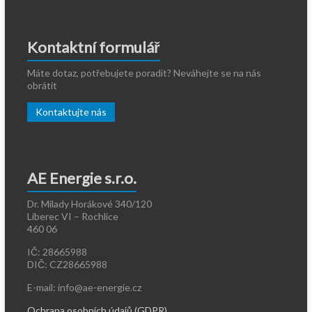
Kontaktní formulář
Máte dotaz, potřebujete poradit? Neváhejte se na nás
obrátit
Kontaktujte nás
AE Energie s.r.o.
Dr. Milady Horákové 340/120
Liberec VI – Rochlice
460 06
IČ: 28665988
DIČ: CZ28665988
E-mail: info@ae-energie.cz
Ochrana osobních údajů (GDPR)