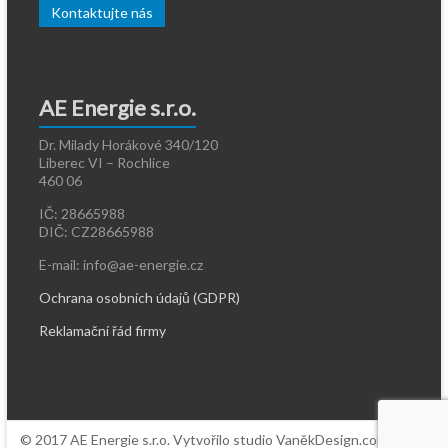
Kontaktujte nás
AE Energie s.r.o.
Dr. Milady Horákové 340/120
Liberec VI – Rochlice
460 06
IČ: 28665988
DIČ: CZ28665988
E-mail: info@ae-energie.cz
Ochrana osobních údajů (GDPR)
Reklamační řád firmy
© 2017 AE Energie s.r.o. Vytvořilo studio VaněkDesign.com.