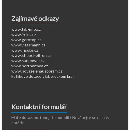
Zajímavé odkazy
www.tzb-info.cz
www.i-ekis.cz
www.gerotop.cz
www.viessmann.cz
www.jhsolar.cz
www.stiebel-eltron.cz
www.sunpower.cz
www.bdrthermea.cz
www.novazelenausporam.cz
kotlíkové dotace v Libereckém kraji
Kontaktní formulář
Máte dotaz, potřebujete poradit? Neváhejte se na nás
obrátit