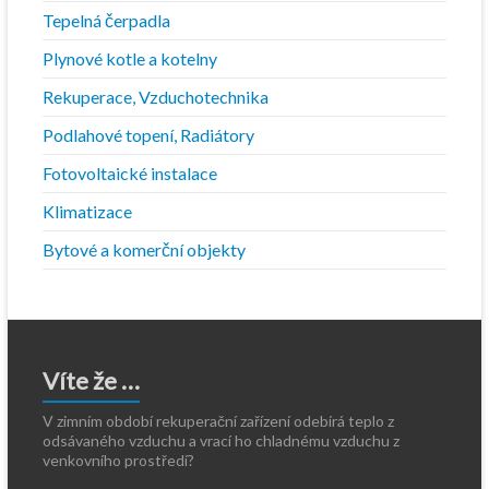
Tepelná čerpadla
Plynové kotle a kotelny
Rekuperace, Vzduchotechnika
Podlahové topení, Radiátory
Fotovoltaické instalace
Klimatizace
Bytové a komerční objekty
Víte že …
V zimním období rekuperační zařízení odebírá teplo z
odsávaného vzduchu a vrací ho chladnému vzduchu z
venkovního prostředí?