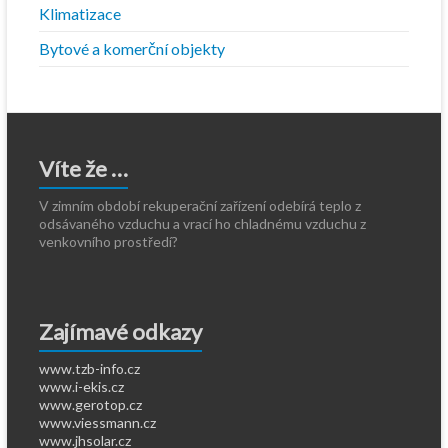
Klimatizace
Bytové a komerční objekty
Víte že …
V zimním období rekuperační zařízení odebírá teplo z
odsávaného vzduchu a vrací ho chladnému vzduchu z
venkovního prostředí?
Zajímavé odkazy
www.tzb-info.cz
www.i-ekis.cz
www.gerotop.cz
www.viessmann.cz
www.jhsolar.cz