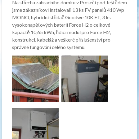
Na střechu zahradního domku v Proseči pod Ještědem
jsme zákazníkovi instalovali 13 ks FV panelů 410 Wp
MONO, hybridní střídač Goodwe 10K ET, 3 ks
vysokonapěťových baterií Force H2 o celkové
kapactě 10,65 kWh, řídící modul pro Force H2,
konstrukci, kabeláž a veškeré příslušenství pro
správné fungování celého systému.