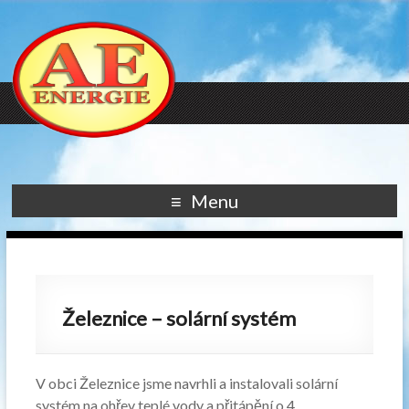
Menu
Železnice – solární systém
V obci Železnice jsme navrhli a instalovali solární
systém na ohřev teplé vody a přitápění o 4