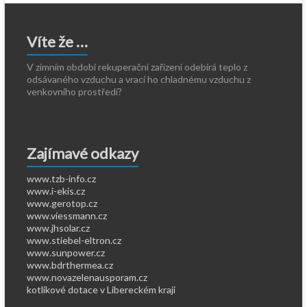
Víte že …
V zimním období rekuperační zařízení odebírá teplo z
odsávaného vzduchu a vrací ho chladnému vzduchu z
venkovního prostředí?
Zajímavé odkazy
www.tzb-info.cz
www.i-ekis.cz
www.gerotop.cz
www.viessmann.cz
www.jhsolar.cz
www.stiebel-eltron.cz
www.sunpower.cz
www.bdrthermea.cz
www.novazelenausporam.cz
kotlíkové dotace v Libereckém kraji