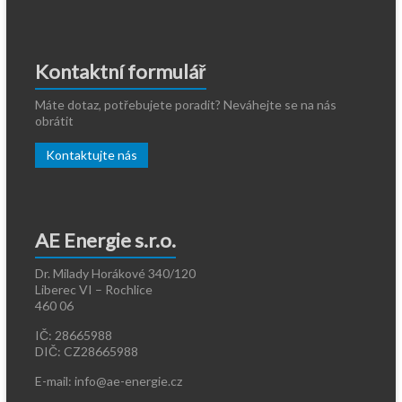
Kontaktní formulář
Máte dotaz, potřebujete poradit? Neváhejte se na nás
obrátit
Kontaktujte nás
AE Energie s.r.o.
Dr. Milady Horákové 340/120
Liberec VI – Rochlice
460 06
IČ: 28665988
DIČ: CZ28665988
E-mail: info@ae-energie.cz