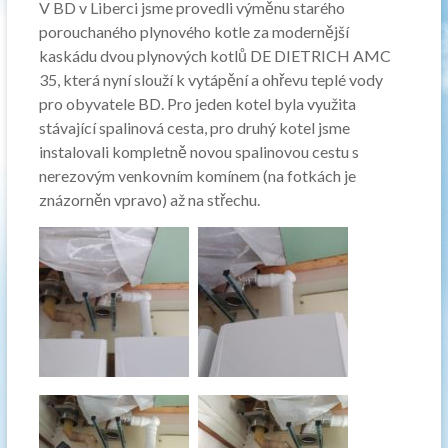
V BD v Liberci jsme provedli výměnu starého
porouchaného plynového kotle za modernější
kaskádu dvou plynových kotlů DE DIETRICH AMC
35, která nyní slouží k vytápění a ohřevu teplé vody
pro obyvatele BD. Pro jeden kotel byla využita
stávající spalinová cesta, pro druhý kotel jsme
instalovali kompletně novou spalinovou cestu s
nerezovým venkovním komínem (na fotkách je
znázorněn vpravo) až na střechu.