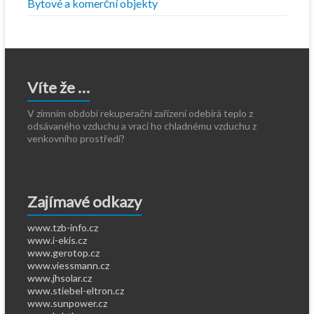
Bytové a komerční objekty
Víte že …
V zimním období rekuperační zařízení odebírá teplo z
odsávaného vzduchu a vrací ho chladnému vzduchu z
venkovního prostředí?
Zajímavé odkazy
www.tzb-info.cz
www.i-ekis.cz
www.gerotop.cz
www.viessmann.cz
www.jhsolar.cz
www.stiebel-eltron.cz
www.sunpower.cz