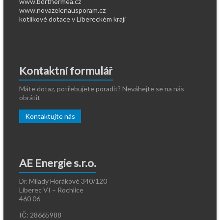
www.bdrthermea.cz
www.novazelenausporam.cz
kotlíkové dotace v Libereckém kraji
Kontaktní formulář
Máte dotaz, potřebujete poradit? Neváhejte se na nás
obrátit
Kontaktujte nás
AE Energie s.r.o.
Dr. Milady Horákové 340/120
Liberec VI – Rochlice
460 06
IČ: 28665988