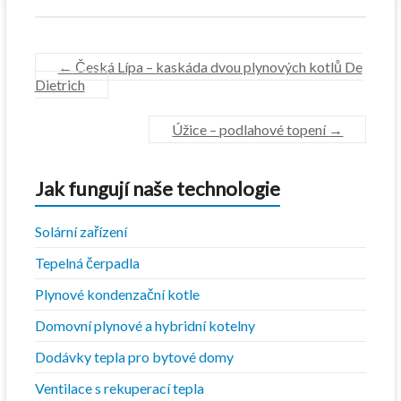
←
Česká Lípa – kaskáda dvou plynových kotlů De
Dietrich
Úžice – podlahové topení
→
Jak fungují naše technologie
Solární zařízení
Tepelná čerpadla
Plynové kondenzační kotle
Domovní plynové a hybridní kotelny
Dodávky tepla pro bytové domy
Ventilace s rekuperací tepla