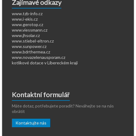
Zajímavé odkazy
www.tzb-info.cz
www.i-ekis.cz
www.gerotop.cz
www.viessmann.cz
www.jhsolar.cz
www.stiebel-eltron.cz
www.sunpower.cz
www.bdrthermea.cz
www.novazelenausporam.cz
kotlíkové dotace v Libereckém kraji
Kontaktní formulář
Máte dotaz, potřebujete poradit? Neváhejte se na nás
obrátit
Kontaktujte nás