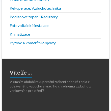
Rekuperace, Vzduchotechnika
Podlahové topení, Radiátory
Fotovoltaické instalace
Klimatizace
Bytové a komerční objekty
Víte že …
V zimním období rekuperační zařízení odebírá teplo z
odsávaného vzduchu a vrací ho chladnému vzduchu z
venkovního prostředí?